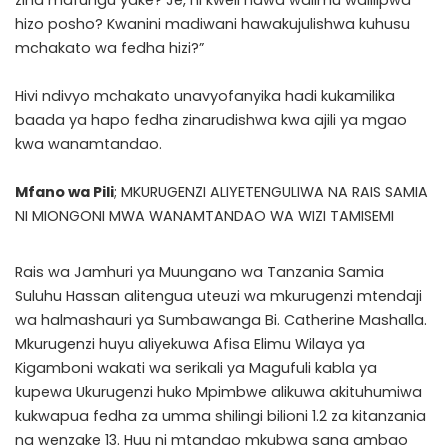
zina mafungu yake? Je, ni kweli hawa walimu walilipwa
hizo posho? Kwanini madiwani hawakujulishwa kuhusu
mchakato wa fedha hizi?”
Hivi ndivyo mchakato unavyofanyika hadi kukamilika
baada ya hapo fedha zinarudishwa kwa ajili ya mgao
kwa wanamtandao.
Mfano wa Pili
; MKURUGENZI ALIYETENGULIWA NA RAIS SAMIA
NI MIONGONI MWA WANAMTANDAO WA WIZI TAMISEMI
Rais wa Jamhuri ya Muungano wa Tanzania Samia
Suluhu Hassan alitengua uteuzi wa mkurugenzi mtendaji
wa halmashauri ya Sumbawanga Bi. Catherine Mashalla.
Mkurugenzi huyu aliyekuwa Afisa Elimu Wilaya ya
Kigamboni wakati wa serikali ya Magufuli kabla ya
kupewa Ukurugenzi huko Mpimbwe alikuwa akituhumiwa
kukwapua fedha za umma shilingi bilioni 1.2 za kitanzania
na wenzake 13. Huu ni mtandao mkubwa sana ambao