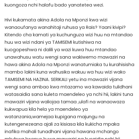
kuongoza nchi halafu bado yanatetea wezi.
Hivi kukamata akina Adola na Mponzi kwa wizi
wanaoufanya wanahitaji ruhusa ya Rais? Yaani kivipi?
Kitendo cha kamati ya kuchunguza wizi huu na mtandao
huu wa wizi ndani ya TAMISEMI kutishiwa na
kuogopeshwa ni dalili ya wazi kuwa huu mtandao
unawahusu watu wengi sana wakiwemo mawaziri na
hawa akina Adola na Mponzi wanatumiaka tu kurahisisha
mambo lakini kuna wahusika wakuu wa huu wizi wako
TAMISEMI NA HAZINA. SERIKALI yetu ina mawaziri vijana
wengi sana ambao kwa mtazamo wa kawaida tulidhani
watasaidia sana kuleta maendeleo ya nchi hii, lakini tuna
mawaziri vijana waliojaa tamaa ,ulafi na wanaowaza
kukwapua kila hela ya maendeleo ya
watanzania,wamejaa kupigana majungu na
kutengenezeana ajali za kisiasa kila kukicha mpaka
inafika mahali tunadhani vijana hawana mchango