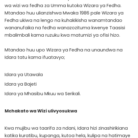
wa wizi wa fedha za Umma kutoka Wizara ya Fedha.
Mtandao huu ulianzishwa Mwaka 1986 pale Wizara ya
Fedha ukiwa na lengo na kuhakikisha wanamtandao
wananufaika na fedha wanazozituma kwenye Taasisi
mbalimbali kama ruzuku kwa matumizi ya ofisi hizo.
Mtandao huu upo Wizara ya Fedha na unaundwa na
Idara tatu kama ifuatavyo;​
Idara ya Utawala​
Idara ya Bajeti​
Idara ya Mhasibu Mkuu wa Serikali.​
Mchakato wa Wizi ulivyosukwa
Kwa mujibu wa taarifa za ndani, Idara hizi zinashirikiana
katika kuratibu, kupanga, kutoa hela, kulipa na hatimaye