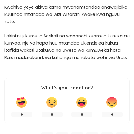
Kwahiyo yeye akiwa kama mwanamtandao anawajibika
kuulinda mtandao wa wizi Wizarani kwake kwa nguvu
zote.
Lakini ni jukumu la Serikali na wananchi kuamua kusuka au
kunyoa, nje ya hapo huu mtandao ukiendelea kukua
itafikia wakati utakuwa na uwezo wa kumuweka hata
Rais madarakani kwa kuhonga mchakato wote wa Urais.
What’s your reaction?
0
0
0
0