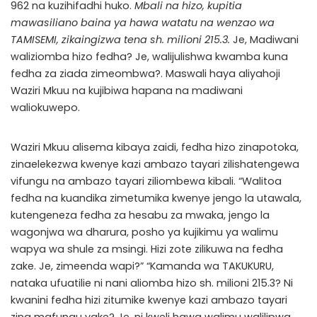
962 na kuzihifadhi huko.
Mbali na hizo, kupitia
mawasiliano baina ya hawa watatu na wenzao wa
TAMISEMI, zikaingizwa tena sh. milioni 215.3.
Je, Madiwani
waliziomba hizo fedha? Je, walijulishwa kwamba kuna
fedha za ziada zimeombwa?. Maswali haya aliyahoji
Waziri Mkuu na kujibiwa hapana na madiwani
waliokuwepo.
Waziri Mkuu alisema kibaya zaidi, fedha hizo zinapotoka,
zinaelekezwa kwenye kazi ambazo tayari zilishatengewa
vifungu na ambazo tayari ziliombewa kibali. “Walitoa
fedha na kuandika zimetumika kwenye jengo la utawala,
kutengeneza fedha za hesabu za mwaka, jengo la
wagonjwa wa dharura, posho ya kujikimu ya walimu
wapya wa shule za msingi. Hizi zote zilikuwa na fedha
zake. Je, zimeenda wapi?” “Kamanda wa TAKUKURU,
nataka ufuatilie ni nani aliomba hizo sh. milioni 215.3? Ni
kwanini fedha hizi zitumike kwenye kazi ambazo tayari