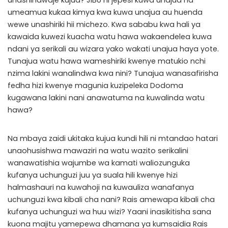
unashindwaje kujua? JIBU ni jepesi kuwa unajua na
umeamua kukaa kimya kwa kuwa unajua au huenda
wewe unashiriki hii michezo. Kwa sababu kwa hali ya
kawaida kuwezi kuacha watu hawa wakaendelea kuwa
ndani ya serikali au wizara yako wakati unajua haya yote.
Tunajua watu hawa wameshiriki kwenye matukio nchi
nzima lakini wanalindwa kwa nini? Tunajua wanasafirisha
fedha hizi kwenye magunia kuzipeleka Dodoma
kugawana lakini nani anawatuma na kuwalinda watu
hawa?
Na mbaya zaidi ukitaka kujua kundi hili ni mtandao hatari
unaohusishwa mawaziri na watu wazito serikalini
wanawatishia wajumbe wa kamati waliozunguka
kufanya uchunguzi juu ya suala hili kwenye hizi
halmashauri na kuwahoji na kuwauliza wanafanya
uchunguzi kwa kibali cha nani? Rais amewapa kibali cha
kufanya uchunguzi wa huu wizi? Yaani inasikitisha sana
kuona majitu yamepewa dhamana ya kumsaidia Rais