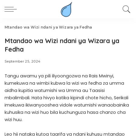
Mtandao wa Wizi ndani ya Wizara ya Fedha
Mtandao wa Wizi ndani ya Wizara ya
Fedha
September 25, 2024
Tangu awamu ya pili iliyoongozwa na Rais Mwinyi,
kumekuwa na wimbi kubwa la wizi wa fedha za umma
aidha kupitia watumishi wa Umma au Taasisi
mbalimbali. Hata hivyo katika kipindi chote hicho, Serikali
imekuwa ikiwanyooshea vidole watumishi wanaobainika
kuhusika na wizi huo bila kuchunguza hasa chanzo cha
wizi huu.
Leo hii nataka kutoa taarifa ya ndani kuhusu mtandao