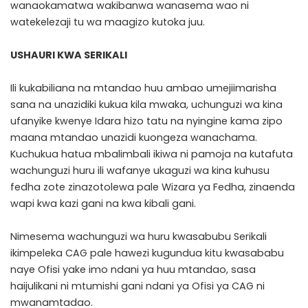
wanaokamatwa wakibanwa wanasema wao ni
watekelezaji tu wa maagizo kutoka juu.
USHAURI KWA SERIKALI
Ili kukabiliana na mtandao huu ambao umejiimarisha
sana na unazidiki kukua kila mwaka, uchunguzi wa kina
ufanyike kwenye Idara hizo tatu na nyingine kama zipo
maana mtandao unazidi kuongeza wanachama.
Kuchukua hatua mbalimbali ikiwa ni pamoja na kutafuta
wachunguzi huru ili wafanye ukaguzi wa kina kuhusu
fedha zote zinazotolewa pale Wizara ya Fedha, zinaenda
wapi kwa kazi gani na kwa kibali gani.
Nimesema wachunguzi wa huru kwasabubu Serikali
ikimpeleka CAG pale hawezi kugundua kitu kwasababu
naye Ofisi yake imo ndani ya huu mtandao, sasa
haijulikani ni mtumishi gani ndani ya Ofisi ya CAG ni
mwanamtadao.