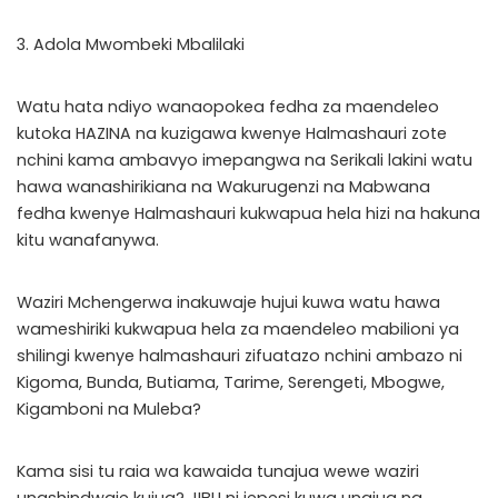
3. Adola Mwombeki Mbalilaki
Watu hata ndiyo wanaopokea fedha za maendeleo
kutoka HAZINA na kuzigawa kwenye Halmashauri zote
nchini kama ambavyo imepangwa na Serikali lakini watu
hawa wanashirikiana na Wakurugenzi na Mabwana
fedha kwenye Halmashauri kukwapua hela hizi na hakuna
kitu wanafanywa.
Waziri Mchengerwa inakuwaje hujui kuwa watu hawa
wameshiriki kukwapua hela za maendeleo mabilioni ya
shilingi kwenye halmashauri zifuatazo nchini ambazo ni
Kigoma, Bunda, Butiama, Tarime, Serengeti, Mbogwe,
Kigamboni na Muleba?
Kama sisi tu raia wa kawaida tunajua wewe waziri