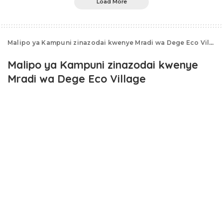
Load More
Malipo ya Kampuni zinazodai kwenye Mradi wa Dege Eco Village yalivyopigwa juu kwa juu
Malipo ya Kampuni zinazodai kwenye
Mradi wa Dege Eco Village
yalivyopigwa juu kwa juu
October 28, 2023
Mwaka 2014 mchakato wa ujenzi Mradi wa Dege Eco
Village uliopo eneo la Dege Beach Kigamboni (Dar es
Salaam), ulikuwa wa ubia kati Shirika la Hifadhi ya Jamii
(NSSF) na Kampuni ya Azimio Housing Estate Limited.
Mkataba kati ya NSSF na Azimio Housing Estate Limited
(AHEL) ulisainiwa Mwaka 2012 na kuanzisha Kampuni ya