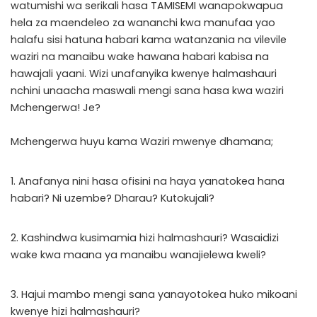
watumishi wa serikali hasa TAMISEMI wanapokwapua
hela za maendeleo za wananchi kwa manufaa yao
halafu sisi hatuna habari kama watanzania na vilevile
waziri na manaibu wake hawana habari kabisa na
hawajali yaani. Wizi unafanyika kwenye halmashauri
nchini unaacha maswali mengi sana hasa kwa waziri
Mchengerwa! Je?
Mchengerwa huyu kama Waziri mwenye dhamana;
1. Anafanya nini hasa ofisini na haya yanatokea hana
habari? Ni uzembe? Dharau? Kutokujali?
2. Kashindwa kusimamia hizi halmashauri? Wasaidizi
wake kwa maana ya manaibu wanajielewa kweli?
3. Hajui mambo mengi sana yanayotokea huko mikoani
kwenye hizi halmashauri?