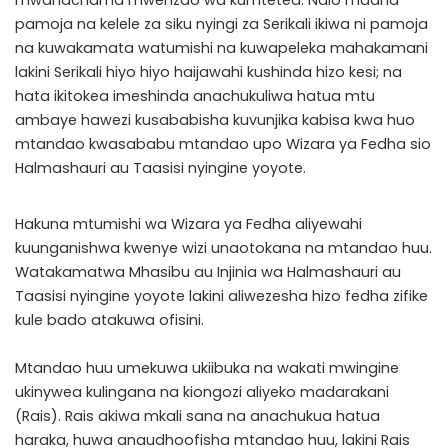
mwanachama mwenzao wa kumtetea. Ndio maana
pamoja na kelele za siku nyingi za Serikali ikiwa ni pamoja
na kuwakamata watumishi na kuwapeleka mahakamani
lakini Serikali hiyo hiyo haijawahi kushinda hizo kesi; na
hata ikitokea imeshinda anachukuliwa hatua mtu
ambaye hawezi kusababisha kuvunjika kabisa kwa huo
mtandao kwasababu mtandao upo Wizara ya Fedha sio
Halmashauri au Taasisi nyingine yoyote.
Hakuna mtumishi wa Wizara ya Fedha aliyewahi
kuunganishwa kwenye wizi unaotokana na mtandao huu.
Watakamatwa Mhasibu au Injinia wa Halmashauri au
Taasisi nyingine yoyote lakini aliwezesha hizo fedha zifike
kule bado atakuwa ofisini.
Mtandao huu umekuwa ukiibuka na wakati mwingine
ukinywea kulingana na kiongozi aliyeko madarakani
(Rais). Rais akiwa mkali sana na anachukua hatua
haraka, huwa anaudhoofisha mtandao huu, lakini Rais