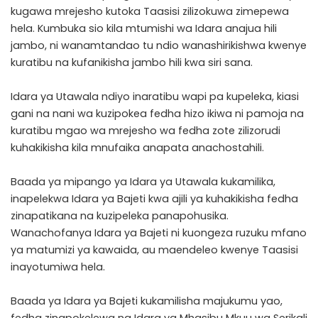
kugawa mrejesho kutoka Taasisi zilizokuwa zimepewa
hela. Kumbuka sio kila mtumishi wa Idara anajua hili
jambo, ni wanamtandao tu ndio wanashirikishwa kwenye
kuratibu na kufanikisha jambo hili kwa siri sana.
Idara ya Utawala ndiyo inaratibu wapi pa kupeleka, kiasi
gani na nani wa kuzipokea fedha hizo ikiwa ni pamoja na
kuratibu mgao wa mrejesho wa fedha zote zilizorudi
kuhakikisha kila mnufaika anapata anachostahili.
Baada ya mipango ya Idara ya Utawala kukamilika,
inapelekwa Idara ya Bajeti kwa ajili ya kuhakikisha fedha
zinapatikana na kuzipeleka panapohusika.
Wanachofanya Idara ya Bajeti ni kuongeza ruzuku mfano
ya matumizi ya kawaida, au maendeleo kwenye Taasisi
inayotumiwa hela.
Baada ya Idara ya Bajeti kukamilisha majukumu yao,