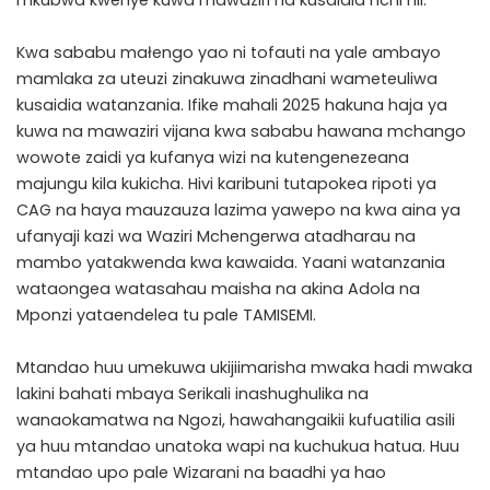
mkubwa kwenye kuwa mawaziri na kusaidia nchi hii.
Kwa sababu małengo yao ni tofauti na yale ambayo
mamlaka za uteuzi zinakuwa zinadhani wameteuliwa
kusaidia watanzania. Ifike mahali 2025 hakuna haja ya
kuwa na mawaziri vijana kwa sababu hawana mchango
wowote zaidi ya kufanya wizi na kutengenezeana
majungu kila kukicha. Hivi karibuni tutapokea ripoti ya
CAG na haya mauzauza lazima yawepo na kwa aina ya
ufanyaji kazi wa Waziri Mchengerwa atadharau na
mambo yatakwenda kwa kawaida. Yaani watanzania
wataongea watasahau maisha na akina Adola na
Mponzi yataendelea tu pale TAMISEMI.
Mtandao huu umekuwa ukijiimarisha mwaka hadi mwaka
lakini bahati mbaya Serikali inashughulika na
wanaokamatwa na Ngozi, hawahangaikii kufuatilia asili
ya huu mtandao unatoka wapi na kuchukua hatua. Huu
mtandao upo pale Wizarani na baadhi ya hao