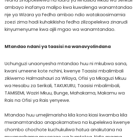
fedha zinapokelewa na Idara ya Mhasibu Mkuu wa Serikali
ambayo inafanya malipo kwa kuwalenga wanamtandao
nje ya Wizara ya Fedha ambao ndio watakaosimamia
zoezi zima hadi kuhakikisha fedha zilizopelekwa zinarudi
kinyumenyume kwa ajili mgao wa wanamtandao.
Mtandao ndani ya taasisi na wanavyolindana
Uchunguzi unaonyesha mtandao huu ni mkubwa sana,
kwani umeene kote nchini, kwenye Taasisi mbalimbali
zikiwemo Halmashauri za Wilaya, Ofisi ya Mkaguzi Mkuu
wa Hesabu za Serikali, TAKUKURU, Taasisi mbalimbali,
TAMISEMI, Waziri Mkuu, Bunge, Mahakama, Makamu wa
Rais na Ofisi ya Rais yenyewe.
Mtandao huu umejiimarisha kila kona kiasi kwamba kila
mwanamtandao anapokamatwa na kupelekwa kwenye
chombo chochote kuchukuliwa hatua anakutana na