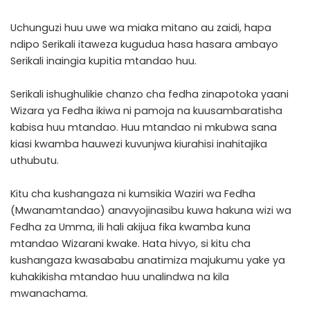
Uchunguzi huu uwe wa miaka mitano au zaidi, hapa
ndipo Serikali itaweza kugudua hasa hasara ambayo
Serikali inaingia kupitia mtandao huu.
Serikali ishughulikie chanzo cha fedha zinapotoka yaani
Wizara ya Fedha ikiwa ni pamoja na kuusambaratisha
kabisa huu mtandao. Huu mtandao ni mkubwa sana
kiasi kwamba hauwezi kuvunjwa kiurahisi inahitajika
uthubutu.
Kitu cha kushangaza ni kumsikia Waziri wa Fedha
(Mwanamtandao) anavyojinasibu kuwa hakuna wizi wa
Fedha za Umma, ili hali akijua fika kwamba kuna
mtandao Wizarani kwake. Hata hivyo, si kitu cha
kushangaza kwasababu anatimiza majukumu yake ya
kuhakikisha mtandao huu unalindwa na kila
mwanachama.