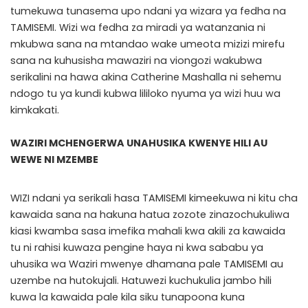
tumekuwa tunasema upo ndani ya wizara ya fedha na
TAMISEMI. Wizi wa fedha za miradi ya watanzania ni
mkubwa sana na mtandao wake umeota mizizi mirefu
sana na kuhusisha mawaziri na viongozi wakubwa
serikalini na hawa akina Catherine Mashalla ni sehemu
ndogo tu ya kundi kubwa lililoko nyuma ya wizi huu wa
kimkakati.
WAZIRI MCHENGERWA UNAHUSIKA KWENYE HILI AU
WEWE NI MZEMBE
WIZI ndani ya serikali hasa TAMISEMI kimeekuwa ni kitu cha
kawaida sana na hakuna hatua zozote zinazochukuliwa
kiasi kwamba sasa imefika mahali kwa akili za kawaida
tu ni rahisi kuwaza pengine haya ni kwa sababu ya
uhusika wa Waziri mwenye dhamana pale TAMISEMI au
uzembe na hutokujali. Hatuwezi kuchukulia jambo hili
kuwa la kawaida pale kila siku tunapoona kuna