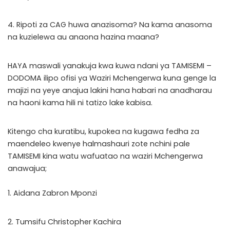
4. Ripoti za CAG huwa anazisoma? Na kama anasoma
na kuzielewa au anaona hazina maana?
HAYA maswali yanakuja kwa kuwa ndani ya TAMISEMI –
DODOMA ilipo ofisi ya Waziri Mchengerwa kuna genge la
majizi na yeye anajua lakini hana habari na anadharau
na haoni kama hili ni tatizo lake kabisa.
Kitengo cha kuratibu, kupokea na kugawa fedha za
maendeleo kwenye halmashauri zote nchini pale
TAMISEMI kina watu wafuatao na waziri Mchengerwa
anawajua;
1. Aidana Zabron Mponzi
2. Tumsifu Christopher Kachira